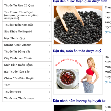
Đậu đen dược thiện giàu dược tính
Thuốc Từ Rau Củ Quả
Theo
Tìm Thuốc Theo Bệnh
cam 
(индивидуальнй подбор
dày,
лекарства)
sáng
Thuốc Phiến Nam Bắc
độc”.
Sức Khỏe Mọi Người
(XE
Mục Thuốc Quý
Dưỡng Chất-Vitamin
Đậu đỏ, món ăn thảo dược quý
Thuốc Từ Động Vật
Đậu 
Cây Cảnh Làm Thuốc
dưỡn
Nhìn Hình Đoán Bệnh
mụn 
Bài Thuốc Tâm đắc
thuố
được
Châm Cứu-Bấm Huyệt
(XE
Thơ
Thuốc Rượu
Thuốc trà_Thuốc rượu
Đậu nành nấm hương hạ huyết áp
KHĐS