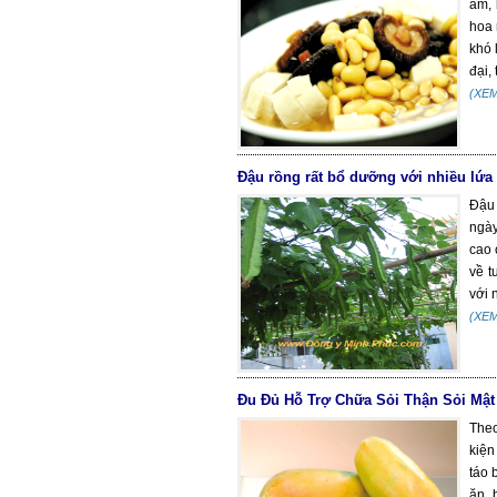
âm, 
hoa 
khó 
đại,
(XE
Đậu rồng rất bổ dưỡng với nhiều lứa 
Đậu
ngày
cao 
về t
với 
(XE
Đu Đủ Hỗ Trợ Chữa Sỏi Thận Sỏi Mật
Theo
kiện
táo 
ăn, 