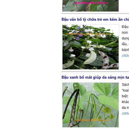
Đậu ván bổ tỳ chữa trẻ em kém ăn c
Đậu 
non 
dụng
lẩu,
bánh
(XE
Đậu xanh bổ mát giúp da sáng mịn t
Sác
“loạ
biệt
khác
da m
(XE