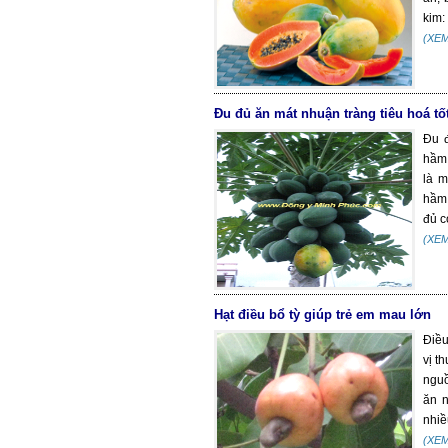
kim:
(XE
Đu đủ ăn mát nhuận tràng tiêu hoá tố
Đu đ
hầm 
là m
hầm 
đủ c
(XE
Hạt điều bổ tỳ giúp trẻ em mau lớn
Điều
vị t
nguồ
ăn n
nhiều
(XE