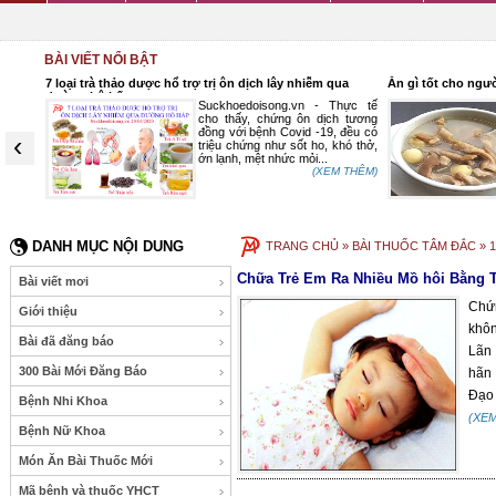
BÀI VIẾT NỔI BẬT
7 loại trà thảo dược hổ trợ trị ôn dịch lây nhiễm qua
Ăn gì tốt cho ngườ
đường hô hấp
 thống
Suckhoedoisong.vn - Thực tế
oạn về
cho thấy, chứng ôn dịch tương
n chức
đồng với bệnh Covid -19, đều có
‹
ải chất
triệu chứng như sốt ho, khó thở,
ớn lạnh, mệt nhức mỏi...
 THÊM)
(XEM THÊM)
DANH MỤC NỘI DUNG
TRANG CHỦ
» BÀI THUỐC TÂM ĐẮC » 
Chữa Trẻ Em Ra Nhiều Mồ hôi Bằng 
Bài viết mơi
Chứn
Giới thiệu
khôn
Bài đã đăng báo
Lãn 
300 Bài Mới Đăng Báo
hãn 
Đạo 
Bệnh Nhi Khoa
(XE
Bệnh Nữ Khoa
Món Ăn Bài Thuốc Mới
Mã bệnh và thuốc YHCT