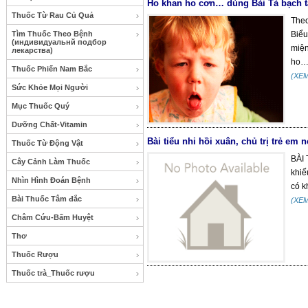
Ho khan ho cơn… dùng Bài Tả bạch tá
Thuốc Từ Rau Củ Quả
Theo
Tìm Thuốc Theo Bệnh
Biểu
(индивидуальнй подбор
miện
лекарства)
ho… 
Thuốc Phiến Nam Bắc
(XE
Sức Khỏe Mọi Người
Mục Thuốc Quý
Dưỡng Chất-Vitamin
Bài tiểu nhi hồi xuân, chủ trị trẻ em
Thuốc Từ Động Vật
BÀI 
Cây Cảnh Làm Thuốc
khiế
Nhìn Hình Đoán Bệnh
có k
Bài Thuốc Tâm đắc
(XE
Châm Cứu-Bấm Huyệt
Thơ
Thuốc Rượu
Thuốc trà_Thuốc rượu