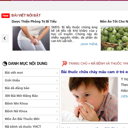
BÀI VIẾT NỔI BẬT
Dược Thiện Phòng Trị Bí Tiểu
Món Ăn Tốt Cho 
n thiếu
SKĐS. Bí tiểu thuộc chứng lung
éo phì.
bế (đi tiểu rất khó khăn) của y
i thuốc
học cổ truyền. Chứng này do
‹
nhiều nguyên nhân, đa phần do
 THÊM)
can khí uất kết...
(XEM THÊM)
DANH MỤC NỘI DUNG
TRANG CHỦ
» MÃ BỆNH VÀ THUỐC YHC
Bài thuốc chữa chảy máu cam ở trẻ 
Bài viết mơi
Y họ
Giới thiệu
Theo
Bài đã đăng báo
máu 
300 Bài Mới Đăng Báo
(XE
Bệnh Nhi Khoa
Bệnh Nữ Khoa
Món Ăn Bài Thuốc Mới
Mã bệnh và thuốc YHCT