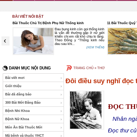
BÀI VIẾT NỔI BẬT
Bài Thuốc Chủ Trị Bệnh Phụ Nữ Thống kinh
11 Bài Thuốc Quý Từ Tôm
Đau bụng kinh còn gọi thống kinh
là vấn đề thường gặp ở nữ giới
khiến chị em rất khó chịu lo lắng.
‹
Theo Đông y “Thống kinh nếu
đau sau khi...
(XEM THÊM)
DANH MỤC NỘI DUNG
TRANG CHỦ
»
THƠ
Bài viết mơi
Đôi điều suy nghĩ đọc
Giới thiệu
Bài đã đăng báo
300 Bài Mới Đăng Báo
ĐỌC TH
Bệnh Nhi Khoa
Nhân ngày
Bệnh Nữ Khoa
Món Ăn Bài Thuốc Mới
Đọc thư c
Mã bệnh và thuốc YHCT