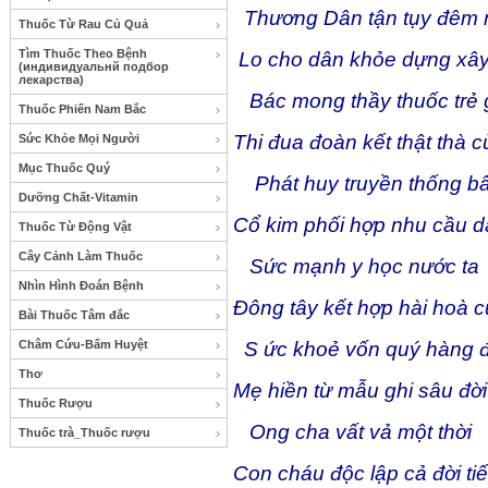
Thương Dân tận tụy đêm 
Thuốc Từ Rau Củ Quả
Tìm Thuốc Theo Bệnh
Lo cho dân khỏe dựng xâ
(индивидуальнй подбор
лекарства)
Bác mong thầy thuốc trẻ 
Thuốc Phiến Nam Bắc
Thi đua đoàn kết thật thà 
Sức Khỏe Mọi Người
Mục Thuốc Quý
Phát huy truyền thống bấ
Dưỡng Chất-Vitamin
Cổ kim phối hợp nhu cầu d
Thuốc Từ Động Vật
Cây Cảnh Làm Thuốc
Sức mạnh y học n
ước
ta
Nhìn Hình Đoán Bệnh
Đông tây kết hợp hài hoà 
Bài Thuốc Tâm đắc
Châm Cứu-Bấm Huyệt
S ức khoẻ vốn quý hàng 
Thơ
Mẹ hiền từ mẫu ghi sâu đời
Thuốc Rượu
Ong cha vất vả một thời
Thuốc trà_Thuốc rượu
Con cháu độc lập cả đời ti