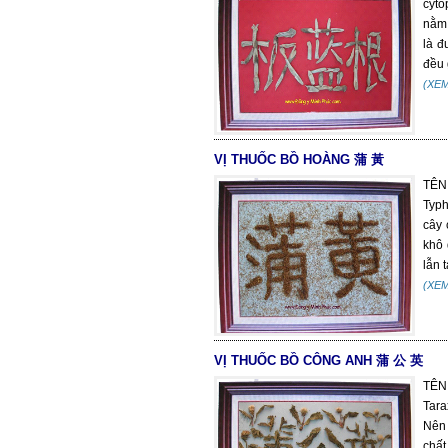
cyto
nằm 
là đ
đều 
(XE
VỊ THUỐC BỒ HOÀNG 蒲 黃
TÊN
Typh
cây 
khô 
lẫn t
(XE
VỊ THUỐC BỒ CÔNG ANH 蒲 公 英
TÊN
Tara
Nên 
chất