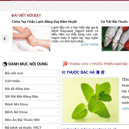
BÀI VIẾT NỔI BẬT
Chữa Tay Chân Lạnh Bằng Day Bấm Huyệt
Cá Trôi Bài Thuốc
ột. Tuy
Lạnh đầu chi y học hiện đại gọi là
c khỏe
bệnh Raynaud. Người bệnh có
 hưởng
biểu hiện co thắt từng cơn các
‹
ống và
mạch máu ở ngón tay hay ngón
chân, có tính kịch phát...
 THÊM)
(XEM THÊM)
DANH MỤC NỘI DUNG
TRANG CHỦ
» THUỐC PHIẾN NAM BẮC 
VỊ THUỐC BẠC HÀ 薄 荷
Bài viết mơi
TÊN
Giới thiệu
Arve
Bài đã đăng báo
hai 
300 Bài Mới Đăng Báo
dùng
nước
Bệnh Nhi Khoa
(XE
Bệnh Nữ Khoa
Món Ăn Bài Thuốc Mới
Mã bệnh và thuốc YHCT