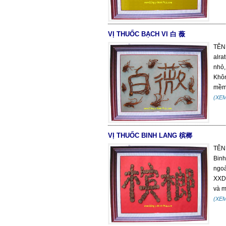
VỊ THUỐC BẠCH VI 白 薇
TÊN
alra
nhỏ,
Khôn
mềm,
(XE
VỊ THUỐC BINH LANG 槟榔
TÊN
Binh
ngoà
XXDL
và m
(XE