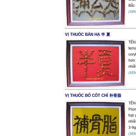
Bắc 
(XE
VỊ THUỐC BÁN HẠ 半 夏
TÊN
ter
cory
hơn 
nhiề
(XE
VỊ THUỐC BỔ CỐT CHỈ 补骨脂
TÊN
Psor
hạt 
nhiề
3-9g
(XE