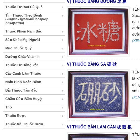
VỊ THUỐC BĂNG ĐƯỜNG 冰 糖
Thuốc Từ Rau Củ Quả
TÊN
Tìm Thuốc Theo Bệnh
Sacc
(индивидуальнй подбор
nấu 
лекарства)
đườn
Thuốc Phiến Nam Bắc
đườ
Sức Khỏe Mọi Người
(XE
Mục Thuốc Quý
Dưỡng Chất-Vitamin
VỊ THUỐC BẰNG SA 硼 砂
Thuốc Từ Động Vật
TÊN
Cây Cảnh Làm Thuốc
là k
Nhìn Hình Đoán Bệnh
dùng
Bài Thuốc Tâm đắc
với 
(XE
Châm Cứu-Bấm Huyệt
Thơ
Thuốc Rượu
Thuốc trà_Thuốc rượu
VỊ THUỐC BẢN LAM CĂN 板 藍 根
TÊN