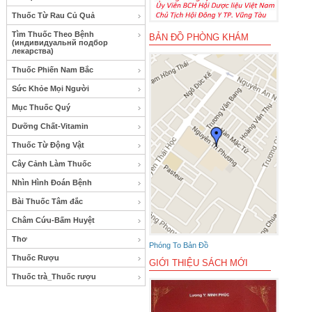
Thuốc Từ Rau Củ Quả
Tìm Thuốc Theo Bệnh
BẢN ĐỒ PHÒNG KHÁM
(индивидуальнй подбор
лекарства)
Thuốc Phiến Nam Bắc
Sức Khỏe Mọi Người
Mục Thuốc Quý
Dưỡng Chất-Vitamin
Thuốc Từ Động Vật
Cây Cảnh Làm Thuốc
Nhìn Hình Đoán Bệnh
Bài Thuốc Tâm đắc
Châm Cứu-Bấm Huyệt
Thơ
Phóng To Bản Đồ
Thuốc Rượu
GIỚI THIỆU SÁCH MỚI
Thuốc trà_Thuốc rượu