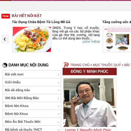
BÀI VIẾT NỔI BẬT
Tác Dụng Chữa Bệnh Từ Lòng Mề Gà
Tăng cường sức đề
ững rối
SKĐS. Trong Y học cổ truyền,
 gặp ở
lòng mề gà và các bộ phận khác
 trên 7
của gà như thịt, xương, nội tạng
‹
đều có thể dùng làm thuốc...
 THÊM)
(XEM THÊM)
DANH MỤC NỘI DUNG
TRANG CHỦ
» MỤC THUỐC QUÝ » BÀI
ĐÔNG Y MINH PHÚC
Bài viết mơi
Giới thiệu
Bài đã đăng báo
300 Bài Mới Đăng Báo
Bệnh Nhi Khoa
Bệnh Nữ Khoa
Món Ăn Bài Thuốc Mới
Mã bệnh và thuốc YHCT