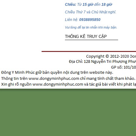
Chiều:
Từ
15 giờ
đến
18 giờ
Chiều Thứ 7 và Chủ Nhật nghỉ.
Liên hệ:
0938895850
Vui lòng để lại tin nhắn khi máy bận.
THỐNG KÊ TRUY CẬP