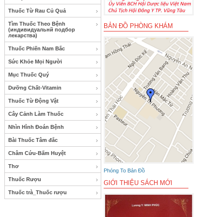
Thuốc Từ Rau Củ Quả
Tìm Thuốc Theo Bệnh
BẢN ĐỒ PHÒNG KHÁM
(индивидуальнй подбор
лекарства)
Thuốc Phiến Nam Bắc
Sức Khỏe Mọi Người
Mục Thuốc Quý
Dưỡng Chất-Vitamin
Thuốc Từ Động Vật
Cây Cảnh Làm Thuốc
Nhìn Hình Đoán Bệnh
Bài Thuốc Tâm đắc
Châm Cứu-Bấm Huyệt
Thơ
Phóng To Bản Đồ
Thuốc Rượu
GIỚI THIỆU SÁCH MỚI
Thuốc trà_Thuốc rượu