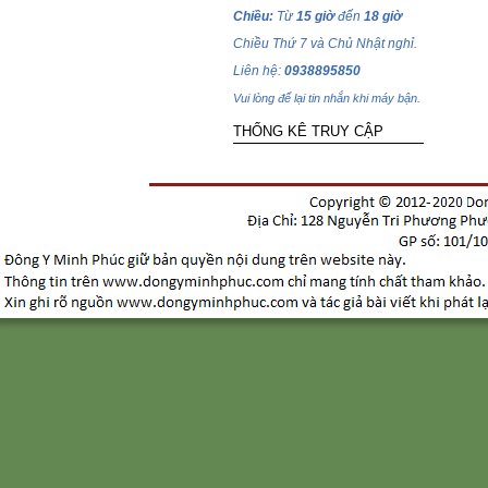
Chiều:
Từ
15 giờ
đến
18 giờ
Chiều Thứ 7 và Chủ Nhật nghỉ.
Liên hệ:
0938895850
Vui lòng để lại tin nhắn khi máy bận.
THỐNG KÊ TRUY CẬP