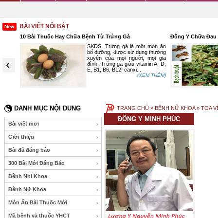
BÀI VIẾT NỔI BẬT
10 Bài Thuốc Hay Chữa Bệnh Từ Trứng Gà
Đông Y Chữa Đau 
n, tinh
SKĐS. Trứng gà là một món ăn
, trong
bổ dưỡng, được sử dụng thường
ữa lưỡi
xuyên của mọi người, mọi gia
‹
ốc lưỡi
đình. Trứng gà giàu vitamin A, D,
E, B1, B6, B12; canxi...
 THÊM)
(XEM THÊM)
DANH MỤC NỘI DUNG
TRANG CHỦ
» BỆNH NỮ KHOA » TOA V
ĐÔNG Y MINH PHÚC
Bài viết mơi
Giới thiệu
Bài đã đăng báo
300 Bài Mới Đăng Báo
Bệnh Nhi Khoa
Bệnh Nữ Khoa
Món Ăn Bài Thuốc Mới
Mã bệnh và thuốc YHCT