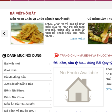
BÀI VIẾT NỔI BẬT
Món Ngon Chân Vịt Chữa Bệnh Ít Người Biết
Củ Riềng Làm Th
loãng
SKĐS. Chân vịt và các bộ phận
g "cốt
khác của vịt như thịt nội tạng,
tạng là
lòng mề, trứng đều là món ăn
‹
ó, tạng
ngon bổ khoái khẩu của nhiều
người...
 THÊM)
(XEM THÊM)
DANH MỤC NỘI DUNG
TRANG CHỦ
» MÃ BỆNH VÀ THUỐC YHC
Đái dầm, tâm tỳ hư… dùng Bài Quy tỳ
Bài viết mơi
Theo
Giới thiệu
do H
Bài đã đăng báo
chế 
300 Bài Mới Đăng Báo
làm 
(XE
Bệnh Nhi Khoa
Bệnh Nữ Khoa
Món Ăn Bài Thuốc Mới
Mã bệnh và thuốc YHCT