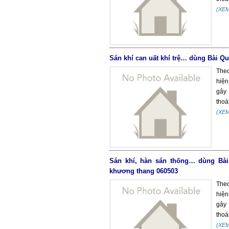
(XE
Sán khí can uất khí trệ… dùng Bài Q
Theo
hiện
gây 
thoát
(XE
Sán khí, hàn sán thống… dùng Bài
khương thang 060503
Theo
hiện
gây 
thoát
(XE