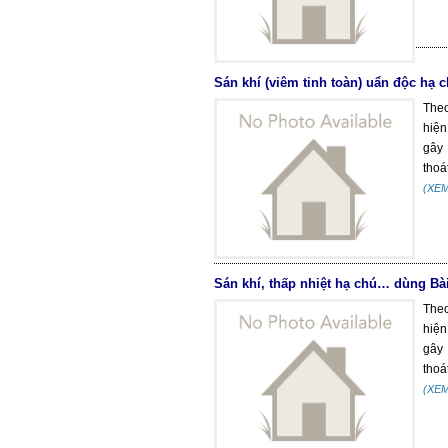
Sán khí (viêm tinh toàn) uẩn độc hạ
Theo
hiện
gây 
thoát
(XE
Sán khí, thấp nhiệt hạ chú… dùng Bà
Theo
hiện
gây 
thoát
(XE