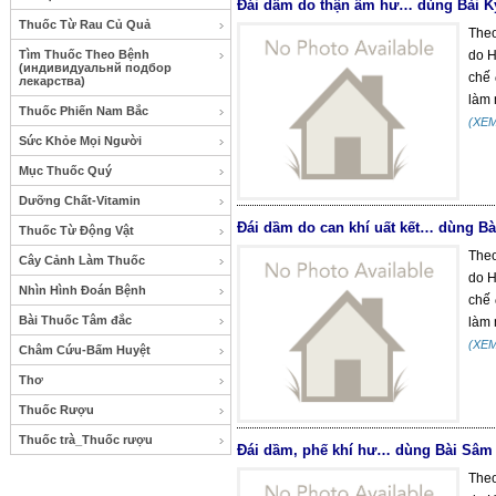
Đái dầm do thận âm hư… dùng Bài Kỷ
Thuốc Từ Rau Củ Quả
Theo
Tìm Thuốc Theo Bệnh
do H
(индивидуальнй подбор
chế 
лекарства)
làm 
Thuốc Phiến Nam Bắc
(XE
Sức Khỏe Mọi Người
Mục Thuốc Quý
Dưỡng Chất-Vitamin
Đái dầm do can khí uất kết… dùng Bà
Thuốc Từ Động Vật
Theo
Cây Cảnh Làm Thuốc
do H
Nhìn Hình Đoán Bệnh
chế 
Bài Thuốc Tâm đắc
làm 
(XE
Châm Cứu-Bấm Huyệt
Thơ
Thuốc Rượu
Thuốc trà_Thuốc rượu
Đái dầm, phế khí hư… dùng Bài Sâm l
Theo