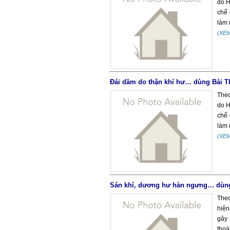
do H
chế 
làm 
(XE
Đái dầm do thận khí hư… dùng Bài T
Theo
do H
chế 
làm 
(XE
Sán khí, dương hư hàn ngưng… dùng
Theo
hiện
gây 
thoát