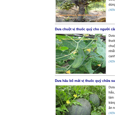
dùng
(XE
Dưa chuột vị thuốc quý cho người c
Dưa 
thườ
chuộ
nhiề
canh
(XE
Dưa hấu bổ mát vị thuốc quý chữa s
Dưa 
hấu,
làm 
trán
ăn n
(XE