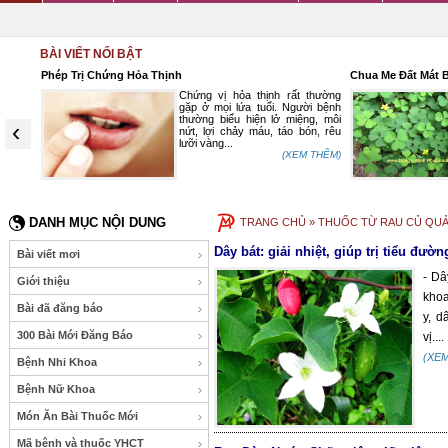
BÀI VIẾT NỔI BẬT
Phép Trị Chứng Hỏa Thịnh
Chua Me Đất Mát 
h nhân
Chứng vị hỏa thịnh rất thường
ức cao
gặp ở mọi lứa tuổi. Người bệnh
c điều
thường biểu hiện lở miệng, môi
‹
phổi là
nứt, lợi chảy máu, táo bón, rêu
lưỡi vàng...
 THÊM)
(XEM THÊM)
DANH MỤC NỘI DUNG
TRANG CHỦ
» THUỐC TỪ RAU CỦ QUẢ
Dây bát: giải nhiệt, giúp trị tiểu đườn
Bài viết mơi
- Dâ
Giới thiệu
khoa
Bài đã đăng báo
y, d
300 Bài Mới Đăng Báo
vị....
(XE
Bệnh Nhi Khoa
Bệnh Nữ Khoa
Món Ăn Bài Thuốc Mới
Mã bệnh và thuốc YHCT