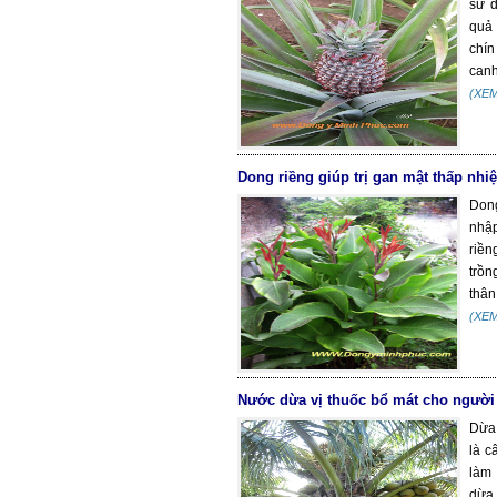
sử d
quả 
chín
canh
(XE
Dong riềng giúp trị gan mật thấp nhiệ
Dong
nhập
riền
trồn
thân
(XE
Nước dừa vị thuốc bổ mát cho người 
Dừa 
là c
làm 
dừa