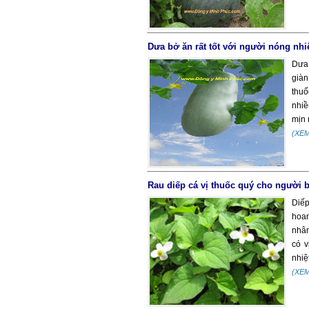
Dưa bở ăn rất tốt với người nóng nhiệ
Dưa 
giàn
thuố
nhiề
mịn 
(XE
Rau diếp cá vị thuốc quý cho người b
Diếp
hoan
nhân
có v
nhiệt
(XE