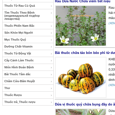
Rau Dừa Nước Chữa viêm tiết niệu
Thuốc Từ Rau Củ Quả
Rau 
Tìm Thuốc Theo Bệnh
hái 
(индивидуальнй подбор
máu 
лекарства)
(XE
Thuốc Phiến Nam Bắc
Sức Khỏe Mọi Người
Mục Thuốc Quý
Dưỡng Chất-Vitamin
Bài thuốc chữa táo bón béo phì từ d
Thuốc Từ Động Vật
KHĐS
Cây Cảnh Làm Thuốc
nước
Nhìn Hình Đoán Bệnh
0,33
Bài Thuốc Tâm đắc
nhiề
dinh
Châm Cứu-Bấm Huyệt
(XE
Thơ
Thuốc Rượu
Thuốc trà_Thuốc rượu
Dứa vị thuốc quý chữa bụng đầy do ăn
Dứa 