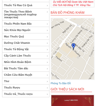
Thuốc Từ Rau Củ Quả
Tìm Thuốc Theo Bệnh
BẢN ĐỒ PHÒNG KHÁM
(индивидуальнй подбор
лекарства)
Thuốc Phiến Nam Bắc
Sức Khỏe Mọi Người
Mục Thuốc Quý
Dưỡng Chất-Vitamin
Thuốc Từ Động Vật
Cây Cảnh Làm Thuốc
Nhìn Hình Đoán Bệnh
Bài Thuốc Tâm đắc
Châm Cứu-Bấm Huyệt
Thơ
Phóng To Bản Đồ
Thuốc Rượu
GIỚI THIỆU SÁCH MỚI
Thuốc trà_Thuốc rượu