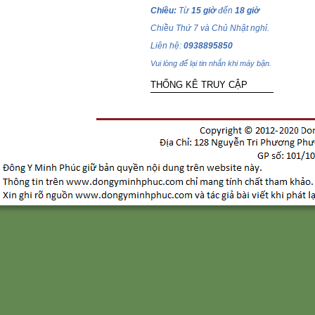
Chiều:
Từ
15 giờ
đến
18 giờ
Chiều Thứ 7 và Chủ Nhật nghỉ.
Liên hệ:
0938895850
Vui lòng để lại tin nhắn khi máy bận.
THỐNG KÊ TRUY CẬP