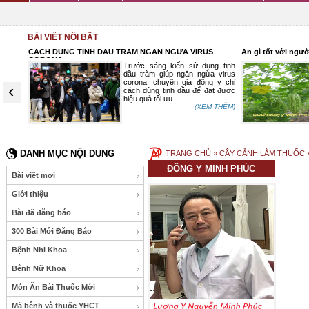
BÀI VIẾT NỔI BẬT
CÁCH DÙNG TINH DẦU TRÀM NGĂN NGỪA VIRUS
Ăn gì tốt với ngư
CORONA
ruyền,
Trước sáng kiến sử dụng tinh
 trong
dầu tràm giúp ngăn ngừa virus
hân do
corona, chuyên gia đông y chỉ
‹
ụng vị
cách dùng tinh dầu để đạt được
hiệu quả tối ưu...
 THÊM)
(XEM THÊM)
DANH MỤC NỘI DUNG
TRANG CHỦ
» CÂY CẢNH LÀM THUỐC »
ĐÔNG Y MINH PHÚC
Bài viết mơi
Giới thiệu
Bài đã đăng báo
300 Bài Mới Đăng Báo
Bệnh Nhi Khoa
Bệnh Nữ Khoa
Món Ăn Bài Thuốc Mới
Mã bệnh và thuốc YHCT